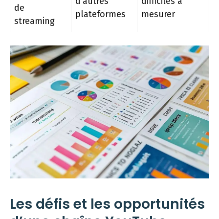
d’autres
difficiles à
de
plateformes
mesurer
streaming
Les défis et les opportunités