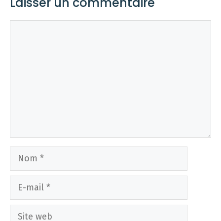
Laisser un commentaire
Commentaire
Nom
E-
mail
Site