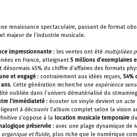
une renaissance spectaculaire, passant de format obs
l majeur de l’industrie musicale.
nce impressionnante
: les ventes ont été
multipliées p
nées en France, atteignant
5 millions d’exemplaires 
t désormais 45% du chiffre d’affaires des formats phy
eune et engagé
: contrairement aux idées reçues,
54% 
 ans
. Cette génération recherche une
expérience sens
ité oubliée dans l’univers dématérialisé du streaming
ntre l’immédiateté
: écouter un vinyle devient un
acte 
bligeant à découvrir l’album complet selon la vision ar
finitive s’oppose à la
location musicale temporaire
du
analogique préservée
: avec une plage dynamique de 45
 organique et fluide
, plus riche que le numérique co