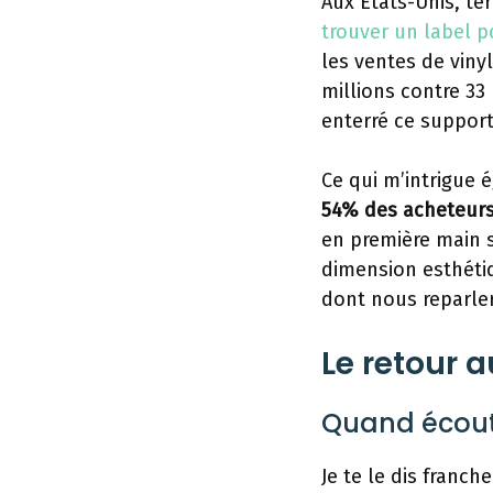
Aux États-Unis, te
trouver un label 
les ventes de viny
millions contre 33 
enterré ce suppor
Ce qui m’intrigue 
54% des acheteurs
en première main s
dimension esthétiq
dont nous reparle
Le retour 
Quand écoute
Je te le dis franch