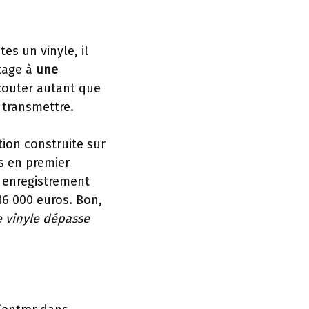
es un vinyle, il
tage à
une
écouter autant que
e transmettre.
ion construite sur
és en premier
 enregistrement
16 000 euros. Bon,
e vinyle dépasse