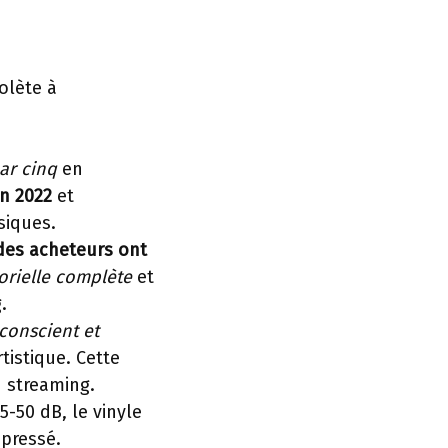
olète à
ar cinq
en
en 2022
et
siques.
des acheteurs ont
orielle complète
et
.
conscient et
tistique. Cette
 streaming.
-50 dB, le vinyle
mpressé.