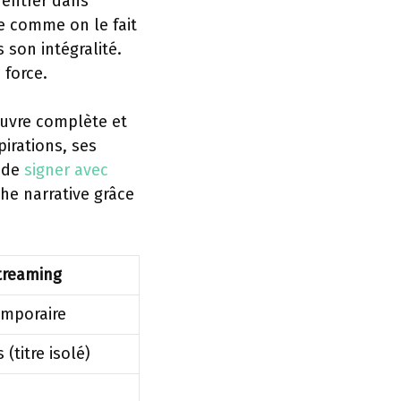
’entrer dans
re comme on le fait
son intégralité.
 force.
uvre complète et
pirations, ses
t de
signer avec
he narrative grâce
treaming
emporaire
(titre isolé)