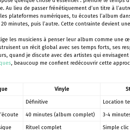
mpose quelque chose d’essentiel : prendre le temps d
ste. Au lieu de passer frénétiquement d’un titre à l’aut
les plateformes numériques, tu écoutes l’album dans 
 20 minutes, puis l’autre. Cette contrainte devient une
blige les musiciens à penser leur album comme une œ
truisent un récit global avec ses temps forts, ses res
eurs, quand je discute avec des artistes qui envisagen
sques
, beaucoup me confient redécouvrir cette approc
que
Vinyle
S
Définitive
Location t
’écoute
40 minutes (album complet)
3-4 minutes 
ique
Rituel complet
Simple clic