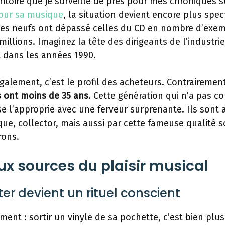
rritoire que je surveille de près pour mes chroniques 
pour sa musique
, la situation devient encore plus spec
les neufs ont dépassé celles du CD en nombre d’exem
millions. Imaginez la tête des dirigeants de l’industri
t dans les années 1990.
également, c’est le profil des acheteurs. Contrairemen
 ont moins de 35 ans
. Cette génération qui n’a pas co
e l’approprie avec une ferveur surprenante. Ils sont a
ue, collector, mais aussi par cette fameuse qualité 
rons.
aux sources du plaisir musical
r devient un rituel conscient
ement : sortir un vinyle de sa pochette, c’est bien plu