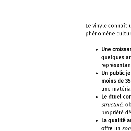
Le vinyle connaît 
phénomène culture
Une croissa
quelques an
représentan
Un public j
moins de 35
une matérial
Le rituel co
structuré
, o
propriété dé
La qualité 
offre un
son