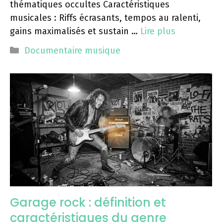
thématiques occultes Caractéristiques
musicales : Riffs écrasants, tempos au ralenti,
gains maximalisés et sustain …
Lire plus
Catégories
Documentaire musique
Garage rock : définition et
caractéristiques du genre