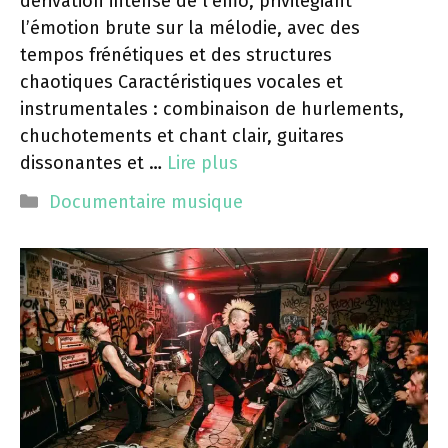
dérivation intense de l’emo, privilégiant
l’émotion brute sur la mélodie, avec des
tempos frénétiques et des structures
chaotiques Caractéristiques vocales et
instrumentales : combinaison de hurlements,
chuchotements et chant clair, guitares
dissonantes et …
Lire plus
Catégories
Documentaire musique