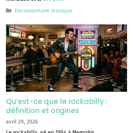
Catégories
Documentaire musique
Qu’est-ce que le rockabilly :
définition et origines
avril 29, 2026
Le rockabilly, né en 1954 à Memphis,